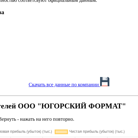
олностью соответсвуют официальным данным.
за
Скачать все данные по компании
азателей ООО "ЮГОРСКИЙ ФОРМАТ"
Вернуть - нажать на него повторно.