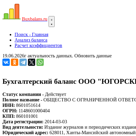
Bux
balans.ru
Поиск - Главная
Анализ баланса
Расчет коэффициентов
19.06.2026г актуальность данных.
Обновить данные
Бухгалтерский баланс ООО "ЮГОРС
Статус компании -
Действует
Полное название -
ОБЩЕСТВО С ОГРАНИЧЕННОЙ ОТВЕТ
ИНН:
8601051614
ОГРН:
1148601000404
КПП:
860101001
Дата регистрации:
2014-03-03
Вид деятельности:
Издание журналов и периодических издан
Юридический адрес:
628011, Ханты-Мансийский автономный ок