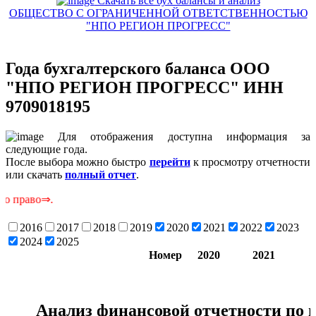
Скачать все бух балансы и анализ
ОБЩЕСТВО С ОГРАНИЧЕННОЙ ОТВЕТСТВЕННОСТЬЮ
"НПО РЕГИОН ПРОГРЕСС"
Года бухгалтерского баланса ООО
"НПО РЕГИОН ПРОГРЕСС" ИНН
9709018195
Для отображения доступна информация за
следующие года.
После выбора можно быстро
перейти
к просмотру отчетности
или скачать
полный отчет
.
С
2016
2017
2018
2019
2020
2021
2022
2023
2024
2025
Номер
2020
2021
2
Анализ финансовой отчетности по 