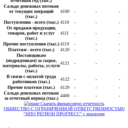
отчетный год (тыс.)
Сальдо денежных потоков
от текущих операций
4100
-
-
-
(тыс.)
Поступления - всего (тыс.)
4110
-
-
-
От продажи продукции,
товаров, работ и услуг
4111
-
-
-
(тыс.)
Прочие поступления (тыс.)
4119
-
-
-
Платежи - всего (тыс.)
4120
-
-
-
Поставщикам
(подрядчикам) за сырье,
4121
-
-
-
материалы, работы, услуги
(тыс.)
В связи с оплатой труда
4122
-
-
-
работников (тыс.)
Прочие платежи (тыс.)
4129
-
-
-
Сальдо денежных потоков
4400
-
-
-
за отчетный период (тыс.)
Скачать финансовую отчетность
ОБЩЕСТВО С ОГРАНИЧЕННОЙ ОТВЕТСТВЕННОСТЬЮ
"НПО РЕГИОН ПРОГРЕСС" с анализом