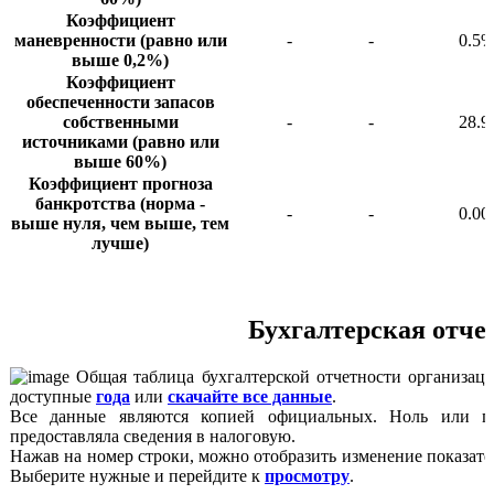
Коэффициент
маневренности (равно или
-
-
0.5
выше 0,2%)
Коэффициент
обеспеченности запасов
собственными
-
-
28.
источниками (равно или
выше 60%)
Коэффициент прогноза
банкротства (норма -
-
-
0.00
выше нуля, чем выше, тем
лучше)
Бухгалтерская отче
Общая таблица бухгалтерской отчетности организаци
доступные
года
или
скачайте все данные
.
Все данные являются копией официальных. Ноль или пр
предоставляла сведения в налоговую.
Нажав на номер строки, можно отобразить изменение показате
Выберите нужные и перейдите к
просмотру
.