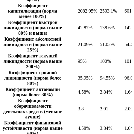
Коэффициент
капитализации (норма
2082.95%
2503.1%
601
менее 100%)
Коэффициент быстрой
ликвидности (норма выше
42.87%
138.6%
142
80% и выше)
Коэффициент абсолютной
ликвидности (норма выше
21.09%
51.02%
54.
25%)
Коэффициент текущей
ликвидности (норма выше
95%
100%
101
200%)
Коэффициент срочной
ликвидности (норма более
35.95%
94.55%
96.
80%)
Коэффициент автономии
4.58%
3.84%
1.6
(норма более 30%)
Коэффициент
оборачиваемости
3.8
3.91
2.09
денежных средств (меньше
лучше)
Коэффициент финансовой
устойчивости (норма выше
4.58%
3.84%
1.6
60%)