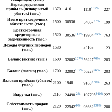
Нераспределенная
167%
прибыль (непокрытый
1370
416
1110
2271
убыток) (тыс.)
Итого краткосрочных
77%
1500
30536
54067
1997
обязательств (тыс.)
Краткосрочная
115%
-35%
кредиторская
1520
30536
19904
7635
задолженность (тыс.)
Доходы будущих периодов
1530
-
34163
1233
(тыс.)
107%
76%
Баланс (актив) (тыс.)
1600
32002
56227
2030
107%
76%
Баланс (пассив) (тыс.)
1700
32002
56227
2030
Валовая прибыль (убыток)
370%
2100
1948
9163
2638
(тыс.)
-2%
340%
Выручка (тыс.)
2110
24490
107795
2272
Себестоимость продаж
-9%
338%
2120
22542
98632
2008
(тыс.)