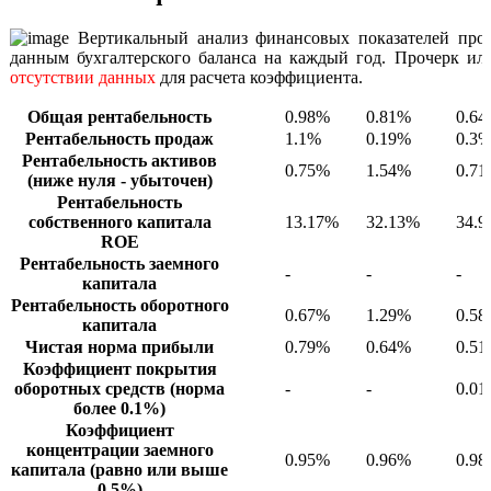
Вертикальный анализ финансовых показателей прои
данным бухгалтерского баланса на каждый год. Прочерк или
отсутствии данных
для расчета коэффициента.
Общая рентабельность
0.98%
0.81%
0.6
Рентабельность продаж
1.1%
0.19%
0.3
Рентабельность активов
0.75%
1.54%
0.7
(ниже нуля - убыточен)
Рентабельность
собственного капитала
13.17%
32.13%
34.
ROE
Рентабельность заемного
-
-
-
капитала
Рентабельность оборотного
0.67%
1.29%
0.5
капитала
Чистая норма прибыли
0.79%
0.64%
0.5
Коэффициент покрытия
оборотных средств (норма
-
-
0.0
более 0.1%)
Коэффициент
концентрации заемного
0.95%
0.96%
0.9
капитала (равно или выше
0,5%)