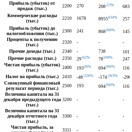
Прибыль (убыток) от
-23%
2
2200
270
208
683
продаж (тыс.)
Коммерческие расходы
434%
2210
1678
8955
2570
(тыс.)
Прибыль (убыток) до
260%
2300
241
868
1451
налогообложения (тыс.)
Проценты к получению
2320
-
-
-
(тыс.)
Прочие доходы (тыс.)
2340
-
738
1015
-62%
169%
2
Прочие расходы (тыс.)
2350
29
78
247
Чистая прибыль (убыток)
26%
260%
2400
193
694
1161
(тыс.)
-226%
-263%
Налог на прибыль (тыс.)
2410
-48
-174
-290
Совокупный финансовый
260%
2500
193
694
1161
результат периода (тыс.)
Величина капитала на 31
декабря предыдущего года
3200
-
-
-
(тыс.)
Величина капитала на 31
декабря отчетного года
3300
-
-
-
(тыс.)
Чистая прибыль, за
3311
-
-
-