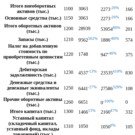
Итого внеоборотных
-26%
1100
3063
2273
1660
активов (тыс.)
-26%
Основные средства (тыс.)
1150
3063
2273
1660
Итого оборотных активов
86%
1200
28939
53954
2014
(тыс.)
562%
-80%
Запасы (тыс.)
1210
9562
1886
5743
Налог на добавленную
стоимость по
-46%
1220
1748
947
3758
приобретенным ценностям
(тыс.)
Дебиторская
-13%
419%
1230
4537
23535
8307
задолженность (тыс.)
Денежные средства и
-27%
328%
денежные эквиваленты
1250
6441
27586
1088
(тыс.)
Прочие оборотные активы
-100%
1260
6651
0
0
(тыс.)
15%
47%
Итого капитал (тыс.)
1300
1466
2160
3321
Уставный капитал
(складочный капитал,
0%
1310
1050
1050
1050
уставный фонд, вклады
товарищей) (тыс.)