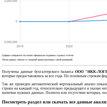
Графики собираются на основе официально поданных годовых отчетов
Обьем данных зависит от сведений предоставленных самой компанией
Получены данные бухгалтерского баланса
ООО "НКК-ЛОГИ
которые предоставлялись за все года. По основным строкам ф
Так же проведен автоматический вертикальный анализ показ
строки на каждый год, относительно предыдущего и указан не
наличии нужных данных. Полнота или отсутствие которых, п
Посмотреть раздел или скачать все данные анали