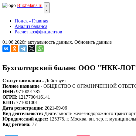
Bux
balans.ru
Поиск - Главная
Анализ баланса
Расчет коэффициентов
01.06.2026г актуальность данных.
Обновить данные
Бухгалтерский баланс ООО "НКК-ЛО
Статус компании -
Действует
Полное название -
ОБЩЕСТВО С ОГРАНИЧЕННОЙ ОТВЕТ
ИНН:
9710091785
ОГРН:
1217700416141
КПП:
771001001
Дата регистрации:
2021-09-06
Вид деятельности:
Деятельность железнодорожного транспорта
Юридический адрес:
125375, г. Москва, вн. тер. г. муниципаль
Код региона:
77