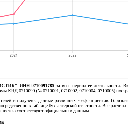
СТИК" ИНН 9710091785
за весь период ее деятельности. В
ормы КНД 0710099 (№ 0710001, 0710002, 0710004, 0710005) пост
ателей и получены данные различных коэффициентов. Горизон
посредственно в таблице бухгалтерской отчетности. Все расче
олностью соответсвуют официальным данным.
за