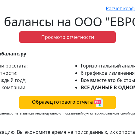
Расчет коэ
е балансы на ООО "ЕВ
Просмотр отчетности
хбаланс.ру
и росстата;
Горизонтальный анали
тности;
6 графиков изменения 
аждый год*;
Все вместе это быстр
е компании
ВСЕ ДАННЫЕ В ОДНОМ
Образец готового отчета
данных отчета зависит индивидуально от показателей бухгалтерских балансов самой ор
зацию, Вы экономите время на поиск данных, их сопоста