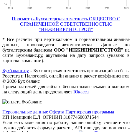
Просмотр - Бухгалтерская отчетность ОБЩЕСТВО С
ОГРАНИЧЕННОЙ ОТВЕТСТВЕННОСТЬЮ
"ИНЖИНИРИНГСТРОЙ"
* Все расчеты при вертикальном и горизонтальном анализе
данных, производятся автоматически. Данные по
бухгалтерским балансам
ООО "ИНЖИНИРИНГСТРОЙ"
на
сайте Бухбаланс.ру, акутальны на дату запроса (указано в
карточке компании).
Бухбаланс.ру
- Бухгалтерская отчетность организаций из базы
Росстата и Налоговой, онлайн анализ и расчет коэффициентов
©
2026 Бух баланс
Прием платежей для сайта с бесплатными чеками и выводом
на следующий день предоставляет
Юкасса
Персональные данные
Оферта
Партнерская программа
ИП Новицкий Е.Л. ОГРНИП 318774600371544
Если есть замечания по работе, нашли ошибку, считаете что
нужно добавить формулу расчета, API или другие вопросы -