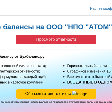
Расчет коэ
е балансы на ООО "НПО "АТОМ"
Просмотр отчетности
балансу от Бухбаланс.ру
алоговой и/или росстата;
Горизонтальный анализ п
алтерской отчетности;
6 графиков изменения 16
формулам на каждый год*;
Все вместе это быстрый 
ных в карточке компании
ВСЕ ДАННЫЕ В ОДНОМ
Образец готового отчета
 данных отчета зависит индивидуально от показателей бухгалтерских балансов самой ор