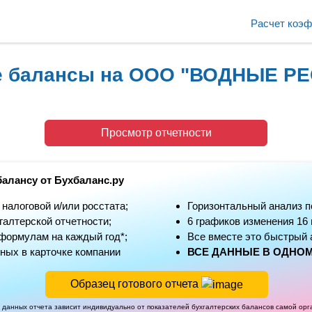
Расчет коэ
ие балансы на ООО "ВОДНЫЕ Р
Просмотр отчетности
балансу от Бухбаланс.ру
алоговой и/или росстата;
Горизонтальный анализ п
алтерской отчетности;
6 графиков изменения 16
формулам на каждый год*;
Все вместе это быстрый 
ных в карточке компании
ВСЕ ДАННЫЕ В ОДНОМ
Образец готового отчета
 данных отчета зависит индивидуально от показателей бухгалтерских балансов самой ор