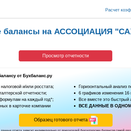
Расчет коэ
ие балансы на АССОЦИАЦИЯ "
Просмотр отчетности
балансу от Бухбаланс.ру
алоговой и/или росстата;
Горизонтальный анализ п
алтерской отчетности;
6 графиков изменения 16
формулам на каждый год*;
Все вместе это быстрый 
ных в карточке компании
ВСЕ ДАННЫЕ В ОДНОМ
Образец готового отчета
 данных отчета зависит индивидуально от показателей бухгалтерских балансов самой ор