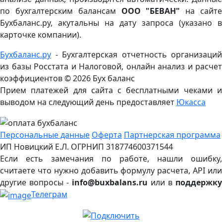
по бухгалтерским балансам
ООО "БЕВАН"
на сайт
Бухбаланс.ру, акутальны на дату запроса (указано в
карточке компании).
Бухбаланс.ру
- Бухгалтерская отчетность организаций
из базы Росстата и Налоговой, онлайн анализ и расчет
коэффициентов ©
2026 Бух баланс
Прием платежей для сайта с бесплатными чеками и
выводом на следующий день предоставляет
Юкасса
Персональные данные
Оферта
Партнерская программа
ИП Новицкий Е.Л. ОГРНИП 318774600371544
Если есть замечания по работе, нашли ошибку,
считаете что нужно добавить формулу расчета, API или
другие вопросы -
info@buxbalans.ru
или в
поддержку
Телеграм