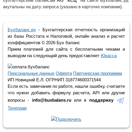
бухгалтерским балансам
АО "КСЦ"
на сайте Бухбаланс.ру,
акутальны на дату запроса (указано в карточке компании).
Бухбаланс.ру
- Бухгалтерская отчетность организаций
из базы Росстата и Налоговой, онлайн анализ и расчет
коэффициентов ©
2026 Бух баланс
Прием платежей для сайта с бесплатными чеками и
выводом на следующий день предоставляет
Юкасса
Персональные данные
Оферта
Партнерская программа
ИП Новицкий Е.Л. ОГРНИП 318774600371544
Если есть замечания по работе, нашли ошибку, считаете
что нужно добавить формулу расчета, API или другие
вопросы -
info@buxbalans.ru
или в
поддержку
Телеграм