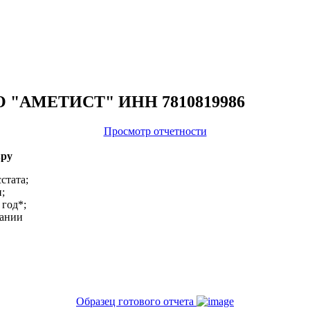
ООО "АМЕТИСТ" ИНН 7810819986
Просмотр отчетности
.ру
стата;
;
 год*;
пании
Образец готового отчета