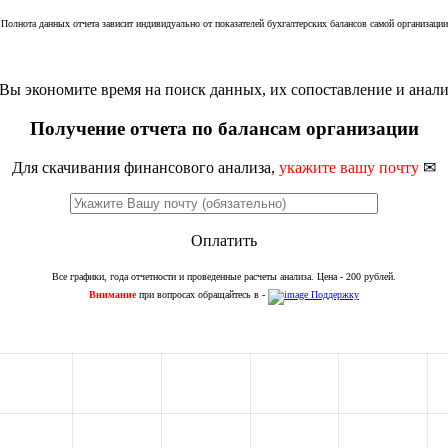
Полнота данных отчета зависит индивидуально от показателей бухгалтерских балансов самой организации
Вы экономите время на поиск данных, их сопоставление и анали
Получение отчета по балансам организации
Для скачивания финансового анализа,
укажите вашу почту
✉
Оплатить
Все графики, года отчетности и проведенные расчеты анализа. Цена - 200 рублей.
Внимание
при вопросах обращайтесь в -
Поддержку